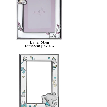
Цена: 95лв
AE0504-9R | 13х18см