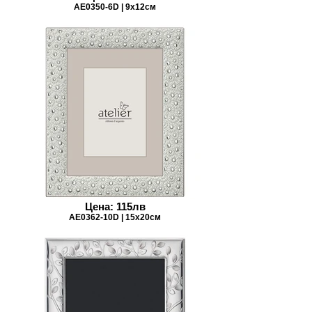
AE0350-6D | 9x12см
Цена: 115лв
AE0362-10D | 15x20см