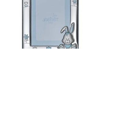
Цена: 95лв
AE0505-9C | 13х18см